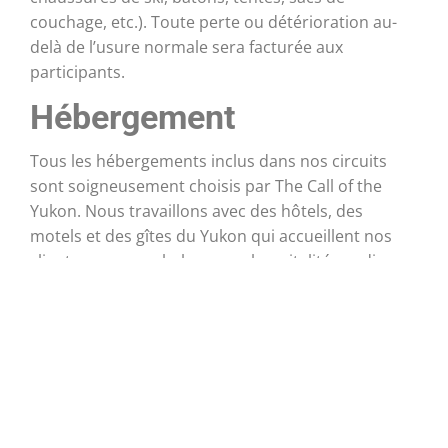
couchage, etc.). Toute perte ou détérioration au-
delà de l’usure normale sera facturée aux
participants.
Hébergement
Tous les hébergements inclus dans nos circuits
sont soigneusement choisis par The Call of the
Yukon. Nous travaillons avec des hôtels, des
motels et des gîtes du Yukon qui accueillent nos
clients avec une chaleureuse hospitalité nordique.
Tous nos prix de voyage sont basés sur une
occupation double dans des chambres d’hôtel.
Si vous souhaitez avoir votre propre chambre, un
supplément unique sera ajouté au prix de votre
forfait. Si vous voyagez seul et que cela ne vous
dérange pas de partager une chambre avec
quelqu’un, faites-le nous savoir et nous ferons de