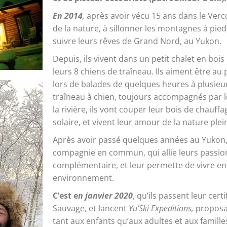
En 2014
,
après avoir vécu 15 ans dans le Verc
de la nature, à sillonner les montagnes à pied, 
suivre leurs rêves de Grand Nord, au Yukon.
Depuis, ils vivent dans un petit chalet en bois 
leurs 8 chiens de traîneau. Ils aiment être au
lors de balades de quelques heures à plusieurs
traîneau à chien, toujours accompagnés par l
la rivière, ils vont couper leur bois de chauffa
solaire, et vivent leur amour de la nature ple
Après avoir passé quelques années au Yukon,
compagnie en commun, qui allie leurs passio
complémentaire, et leur permette de vivre en
environnement.
C’est e
n janvier 2020
, qu’ils passent leur cer
Sauvage, et lancent
Yu’Ski Expeditions,
proposan
tant aux enfants qu’aux adultes et aux famill